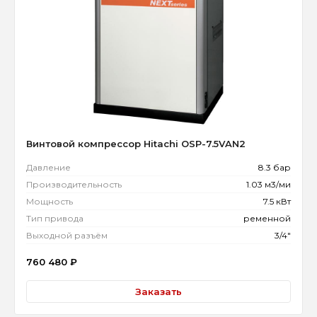
Винтовой компрессор Hitachi OSP-7.5VAN2
Давление
8.3 бар
Производительность
1.03 м3/ми
Мощность
7.5 кВт
Тип привода
ременной
Выходной разъём
3/4"
760 480
₽
Заказать