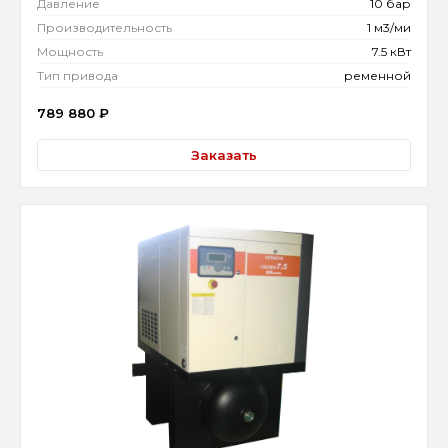
Давление
10 бар
Производительность
1 м3/ми
Мощность
7.5 кВт
Тип привода
ременной
789 880
₽
Заказать