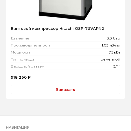
Винтовой компрессор Hitachi OSP-7.5VARN2
Давление
8.3 бар
Производительность
1.03 м3/ми
Мощность
7.5 кВт
Тип привода
ременной
Выходной разъём
3/4"
918 260
₽
Заказать
НАВИГАЦИЯ