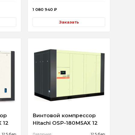
1 080 940
₽
Заказать
сор
Винтовой компрессор
 12
Hitachi OSP-180M5AX 12
12.5 бар
Давление
12.5 бар