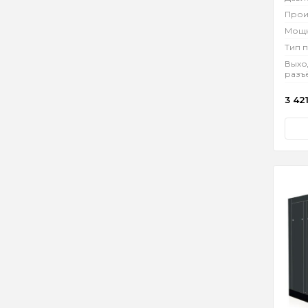
Прои
Мощн
Тип 
Выхо
разъ
3 42