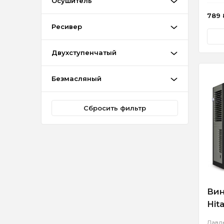
Осушитель
789
Ресивер
Двухступенчатый
Безмасляный
Сбросить фильтр
Вин
Hit
Давл