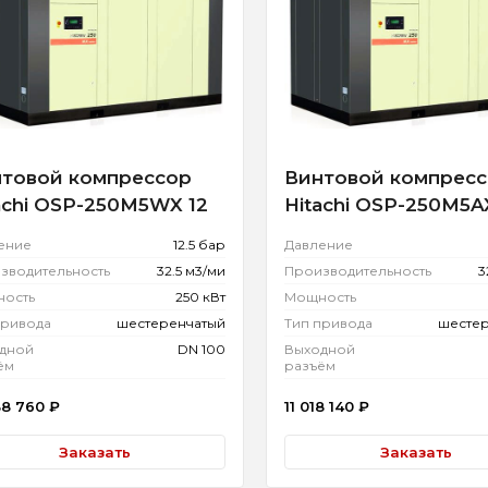
товой компрессор
Винтовой компрес
achi OSP-250M5WX 12
Hitachi OSP-250M5A
ение
12.5 бар
Давление
зводительность
32.5 м3/ми
Производительность
3
ость
250 кВт
Мощность
привода
шестеренчатый
Тип привода
шесте
дной
DN 100
Выходной
ём
разъём
38 760
₽
11 018 140
₽
Заказать
Заказать