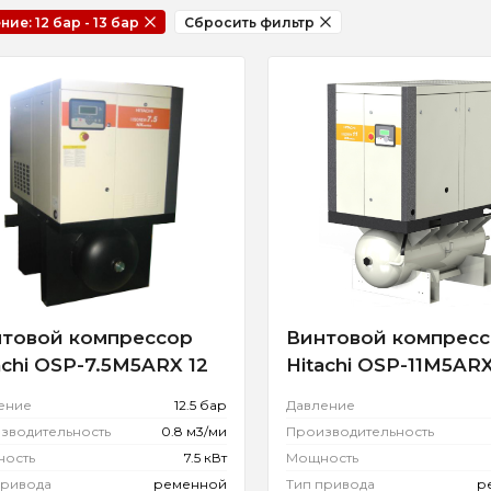
Давление: 12 бар - 13 бар
Сбросить фильтр
товой компрессор
Винтовой компрес
achi OSP-7.5M5ARX 12
Hitachi OSP-11M5ARX
ение
12.5 бар
Давление
зводительность
0.8 м3/ми
Производительность
ость
7.5 кВт
Мощность
привода
ременной
Тип привода
р