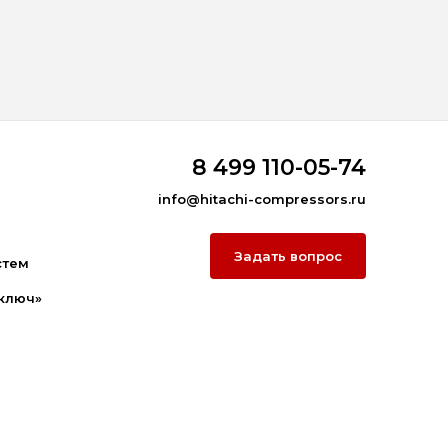
8 499 110-05-74
info@hitachi-compressors.ru
Задать вопрос
стем
ключ»