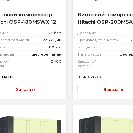
товой компрессор
Винтовой компрес
achi OSP-180M5WX 12
Hitachi OSP-200M5A
ение
12.5 бар
Давление
зводительность
22.5 м3/ми
Производительность
2
ость
180 кВт
Мощность
привода
шестеренчатый
Тип привода
шесте
дной
DN80
Выходной
ём
разъём
7 140
₽
9 369 780
₽
Заказать
Заказать