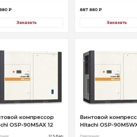
 880
₽
887 880
₽
Заказать
Заказать
товой компрессор
Винтовой компрес
achi OSP-90M5AX 12
Hitachi OSP-90M5WX
ение
12.5 бар
Давление