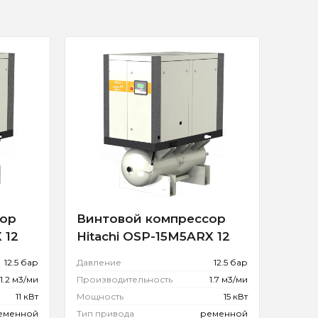
сор
Винтовой компрессор
 12
Hitachi OSP-15M5ARX 12
12.5 бар
Давление
12.5 бар
1.2 м3/ми
Производительность
1.7 м3/ми
11 кВт
Мощность
15 кВт
еменной
Тип привода
ременной