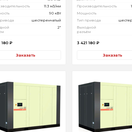
зводительность
11.3 м3/ми
Производительность
ость
90 кВт
Мощность
привода
шестеренчатый
Тип привода
шесте
дной
2"
Выходной
ём
разъём
1 180
₽
3 421 180
₽
Заказать
Заказать