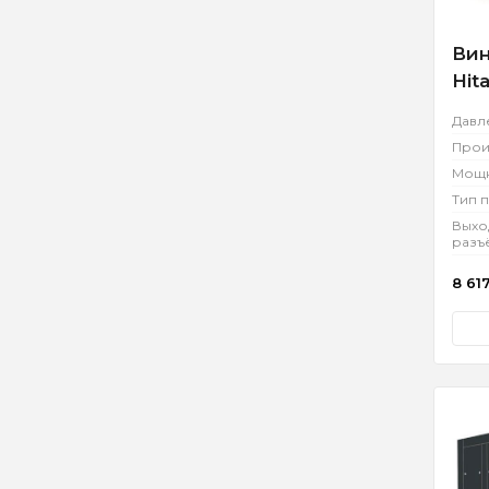
Вин
Hit
Давл
Прои
Мощн
Тип 
Выхо
разъ
8 61