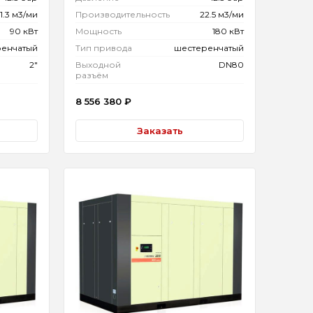
11.3 м3/ми
Производительность
22.5 м3/ми
90 кВт
Мощность
180 кВт
ренчатый
Тип привода
шестеренчатый
2"
Выходной
DN80
разъём
8 556 380
₽
Заказать