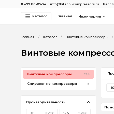
8 499 110-05-74
info@hitachi-compressors.ru
Беспл
Каталог
Главная
Инжиниринг
Главная
Каталог
Винтовые компрессоры
Винтовые компрессо
Про
Винтовые компрессоры
224
Спиральные компрессоры
8
1
Производительность
По в
м3/ми
м3/ми