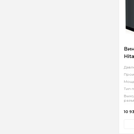
Вин
Hit
Давл
Прои
Мощн
Тип 
Выхо
разъ
10 9