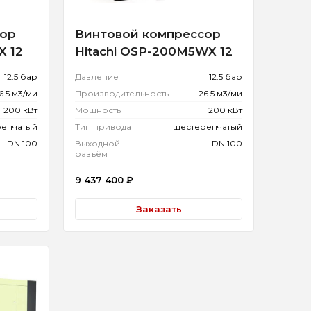
сор
Винтовой компрессор
X 12
Hitachi OSP-200M5WX 12
12.5 бар
Давление
12.5 бар
6.5 м3/ми
Производительность
26.5 м3/ми
200 кВт
Мощность
200 кВт
ренчатый
Тип привода
шестеренчатый
DN 100
Выходной
DN 100
разъём
9 437 400
₽
Заказать