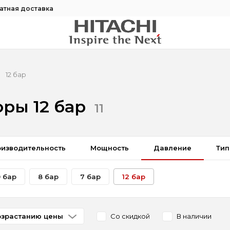
атная доставка
12 бар
ры 12 бар
11
изводительность
Мощность
Давление
Тип
0 бар
8 бар
7 бар
12 бар
озрастанию цены
Со скидкой
В наличии