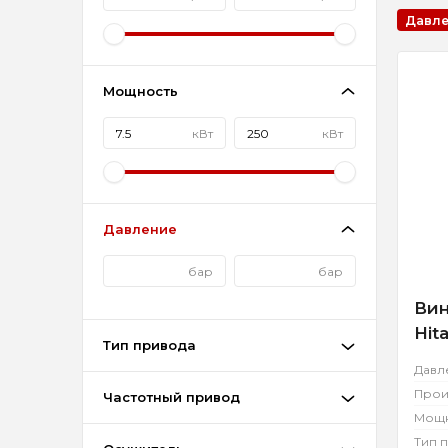
Мощность
кВт
кВт
Давление
бар
бар
Вин
Hit
Тип привода
Давл
Прои
Частотный привод
Мощн
Тип 