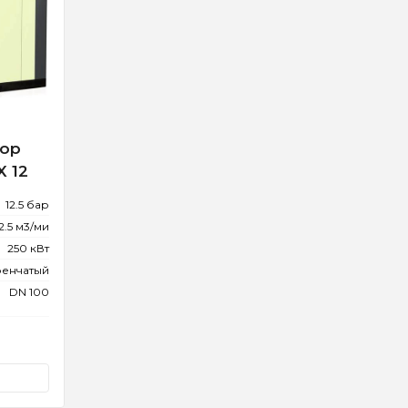
сор
X 12
12.5 бар
2.5 м3/ми
250 кВт
ренчатый
DN 100