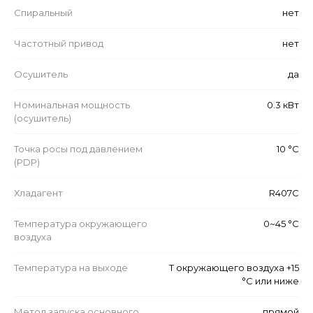
Спиральный
нет
Частотный привод
нет
Осушитель
да
Номинальная мощность
0.3 кВт
(осушитель)
Точка росы под давлением
10 °C
(PDP)
Хладагент
R407C
Температура окружающего
0~45 °C
воздуха
Температура на выходе
Т окружающего воздуха +15
°C или ниже
Метод запуска основного
прямой