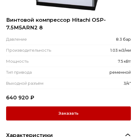
Винтовой компрессор Hitachi OSP-
7.5M5ARN2 8
Давление
8.3 бар
Производительность
1.03 м3/ми
Мощность
7.5 кВт
Тип привода
ременной
Выходной разъём
3/4"
640 920
₽
Заказать
Характеристики