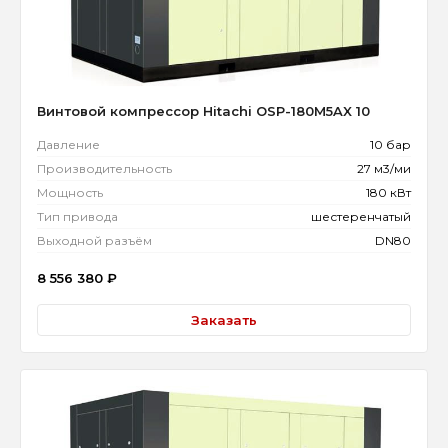
Винтовой компрессор Hitachi OSP-180M5AX 10
Давление
10 бар
Производительность
27 м3/ми
Мощность
180 кВт
Тип привода
шестеренчатый
Выходной разъём
DN80
8 556 380
₽
Заказать