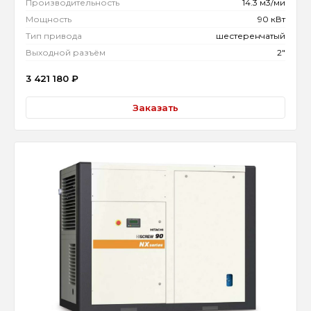
Производительность
14.3 м3/ми
Мощность
90 кВт
Тип привода
шестеренчатый
Выходной разъём
2"
3 421 180
₽
Заказать