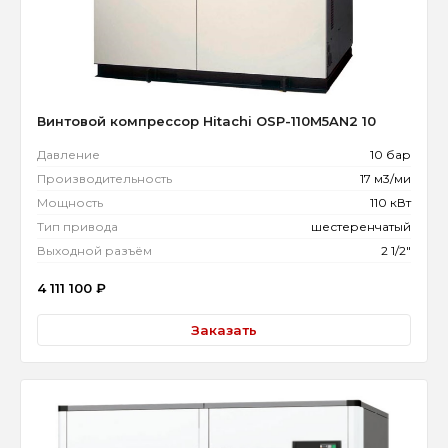
Винтовой компрессор Hitachi OSP-110M5AN2 10
Давление
10 бар
Производительность
17 м3/ми
Мощность
110 кВт
Тип привода
шестеренчатый
Выходной разъём
2 1/2"
4 111 100
₽
Заказать