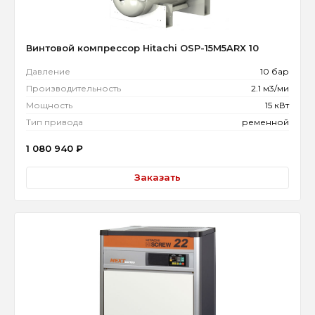
Винтовой компрессор Hitachi OSP-15M5ARX 10
Давление
10 бар
Производительность
2.1 м3/ми
Мощность
15 кВт
Тип привода
ременной
1 080 940
₽
Заказать