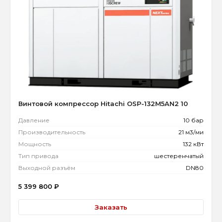
Винтовой компрессор Hitachi OSP-132M5AN2 10
Давление
10 бар
Производительность
21 м3/ми
Мощность
132 кВт
Тип привода
шестеренчатый
Выходной разъём
DN80
5 399 800
₽
Заказать