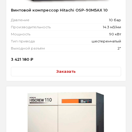
Винтовой компрессор Hitachi OSP-90M5AX 10
Давление
10 бар
Производительность
14.3 м3/ми
Мощность
90 кВт
Тип привода
шестеренчатый
Выходной разъём
2"
3 421 180
₽
Заказать