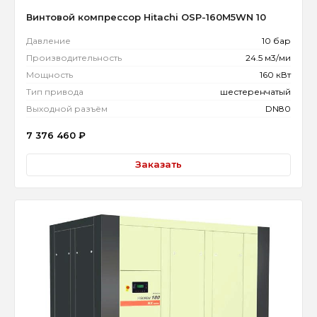
Винтовой компрессор Hitachi OSP-160M5WN 10
Давление
10 бар
Производительность
24.5 м3/ми
Мощность
160 кВт
Тип привода
шестеренчатый
Выходной разъём
DN80
7 376 460
₽
Заказать