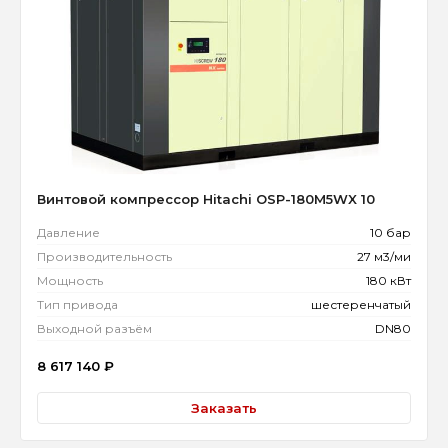
Винтовой компрессор Hitachi OSP-180M5WX 10
Давление
10 бар
Производительность
27 м3/ми
Мощность
180 кВт
Тип привода
шестеренчатый
Выходной разъём
DN80
8 617 140
₽
Заказать