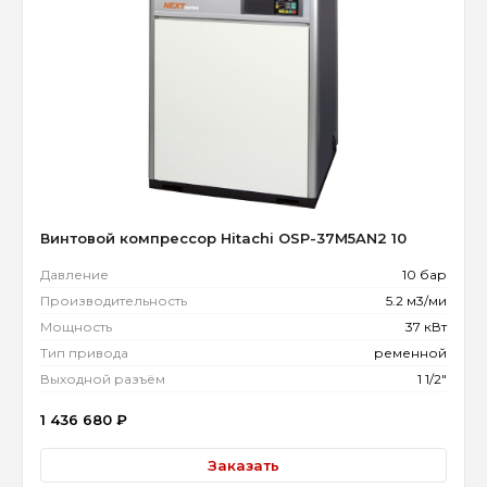
Винтовой компрессор Hitachi OSP-37M5AN2 10
Давление
10 бар
Производительность
5.2 м3/ми
Мощность
37 кВт
Тип привода
ременной
Выходной разъём
1 1/2"
1 436 680
₽
Заказать