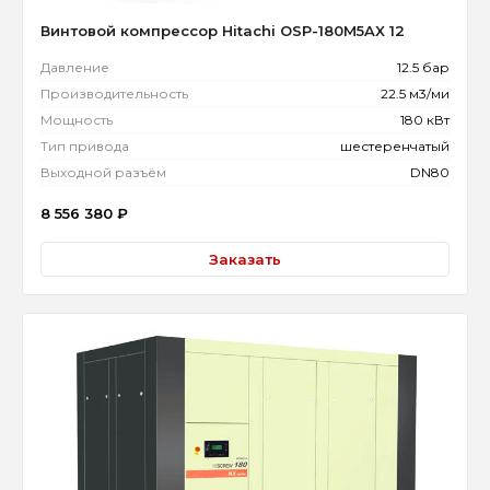
Винтовой компрессор Hitachi OSP-180M5AX 12
Давление
12.5 бар
Производительность
22.5 м3/ми
Мощность
180 кВт
Тип привода
шестеренчатый
Выходной разъём
DN80
8 556 380
₽
Заказать