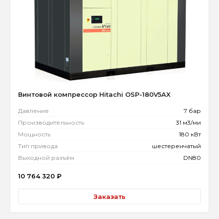
Винтовой компрессор Hitachi OSP-180V5AX
Давление
7 бар
Производительность
31 м3/ми
Мощность
180 кВт
Тип привода
шестеренчатый
Выходной разъём
DN80
10 764 320
₽
Заказать