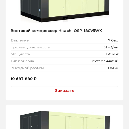
Винтовой компрессор Hitachi OSP-180V5WX
Давление
7 бар
Производительность
31 м3/ми
Мощность
180 кВт
Тип привода
шестеренчатый
Выходной разъём
DN80
10 687 880
₽
Заказать