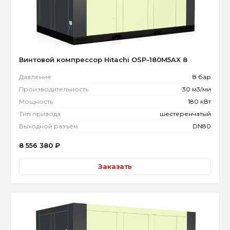
Винтовой компрессор Hitachi OSP-180M5AX 8
Давление
8 бар
Производительность
30 м3/ми
Мощность
180 кВт
Тип привода
шестеренчатый
Выходной разъём
DN80
8 556 380
₽
Заказать