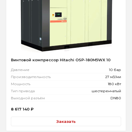
Винтовой компрессор Hitachi OSP-180M5WX 10
Давление
10 бар
Производительность
27 м3/ми
Мощность
180 кВт
Тип привода
шестеренчатый
Выходной разъём
DN80
8 617 140
₽
Заказать