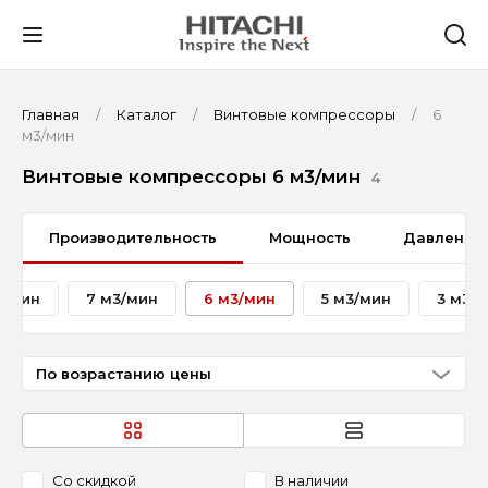
Главная
Каталог
Винтовые компрессоры
6
м3/мин
Винтовые компрессоры 6 м3/мин
4
Производительность
Мощность
Давление
3/мин
7 м3/мин
6 м3/мин
5 м3/мин
3 м3/
По возрастанию цены
Со скидкой
В наличии