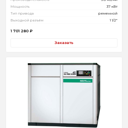
Мощность
37 кВт
Тип привода
ременной
Выходной разъём
1 1/2"
1 701 280
₽
Заказать