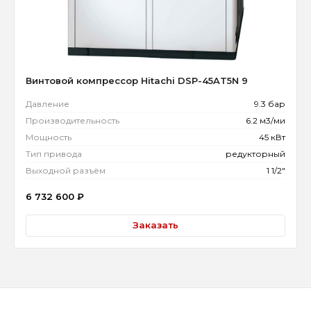
Винтовой компрессор Hitachi DSP-45AT5N 9
Давление
9.3 бар
Производительность
6.2 м3/ми
Мощность
45 кВт
Тип привода
редукторный
Выходной разъём
1 1/2"
6 732 600
₽
Заказать