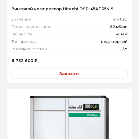
Винтовой компрессор Hitachi DSP-45ATR5N 9
Давление
9.3 бар
Производительность
6.2 м3/ми
Мощность
45 кВт
Тип привода
редукторный
Выходной разъём
1 1/2"
6 732 600
₽
Заказать