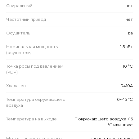
Спиральный
нет
Частотный привод
нет
Осушитель
да
Номинальная мощность
1.5 кВт
(осушитель)
Точка росы под давлением
10 °C
(PDP)
Хладагент
R410A
Температура окружающего
0~45 °C
воздуха
Температура на выходе
Т окружающего воздуха +15
°C или ниже
Метод запуска основного
звезда-треугольник