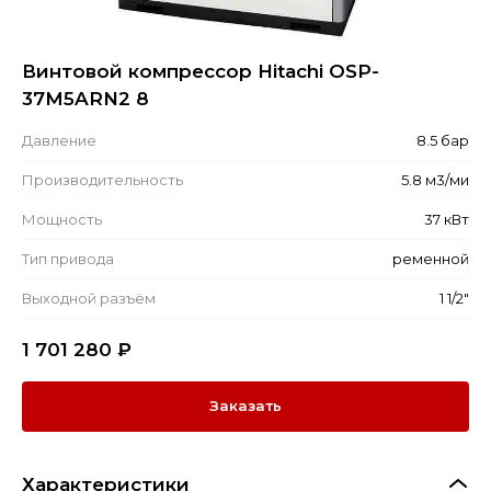
Винтовой компрессор Hitachi OSP-
37M5ARN2 8
Давление
8.5 бар
Производительность
5.8 м3/ми
Мощность
37 кВт
Тип привода
ременной
Выходной разъём
1 1/2"
1 701 280
₽
Заказать
Характеристики