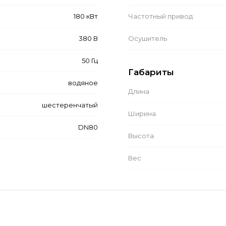
180 кВт
Частотный привод
380 В
Осушитель
50 Гц
Габариты
водяное
Длина
шестеренчатый
Ширина
DN80
Высота
Вес