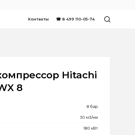
Контакты
☎ 8 499 110-05-74
омпрессор Hitachi
WX 8
8 бар
30 м3/ми
180 кВт