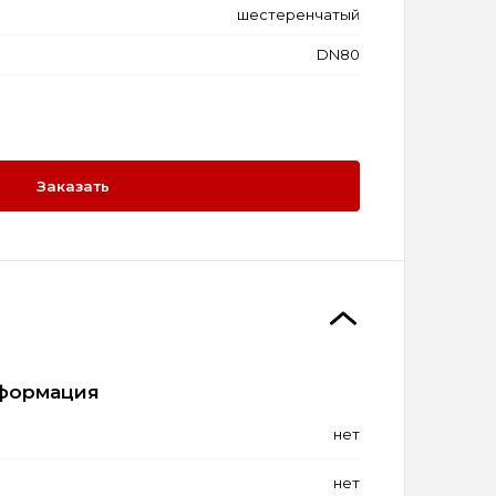
шестеренчатый
DN80
Заказать
формация
нет
нет