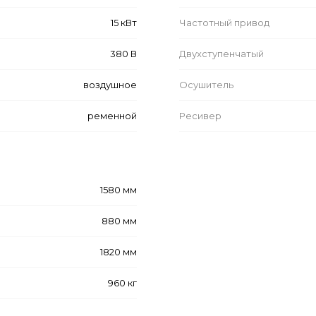
15 кВт
Частотный привод
380 В
Двухступенчатый
воздушное
Осушитель
ременной
Ресивер
1580 мм
880 мм
1820 мм
960 кг