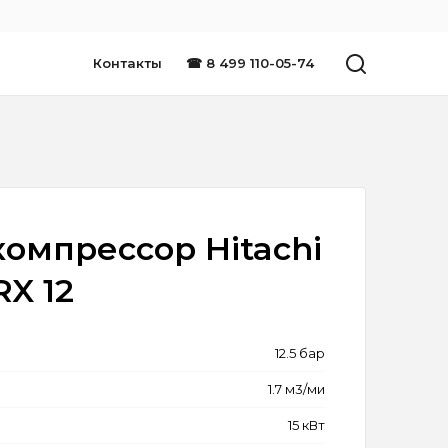
Контакты
☎ 8 499 110-05-74
омпрессор Hitachi
X 12
12.5 бар
1.7 м3/ми
15 кВт