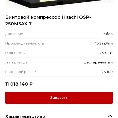
Винтовой компрессор Hitachi OSP-
250M5AX 7
Давление
7 бар
Производительность
45.3 м3/ми
Мощность
250 кВт
Тип привода
шестеренчатый
Выходной разъём
DN 100
11 018 140
₽
Заказать
Характеристики