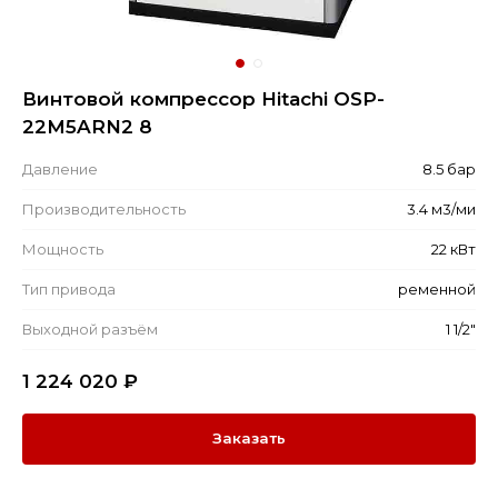
Винтовой компрессор Hitachi OSP-
22M5ARN2 8
Давление
8.5 бар
Производительность
3.4 м3/ми
Мощность
22 кВт
Тип привода
ременной
Выходной разъём
1 1/2"
1 224 020
₽
Заказать