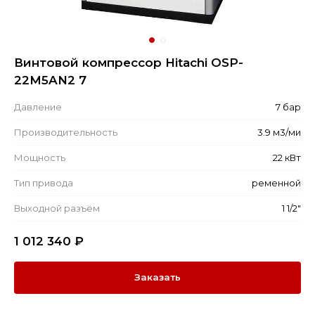
Винтовой компрессор Hitachi OSP-
22M5AN2 7
Давление
7 бар
Производительность
3.9 м3/ми
Мощность
22 кВт
Тип привода
ременной
Выходной разъём
1 1/2"
1 012 340
₽
Заказать