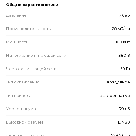
Общие характеристики
Давление
7 бар
Производительность
28 м3/ми
Мощность
160 кВт
Напряжение питающей сети
380 В
Частота питающей сети
50 Гц
Тип охлаждения
воздушное
Тип привода
шестеренчатый
Уровень шума
79 дБ
Выходной разъём
DN80
Диапазон давления
7~9,5 бар