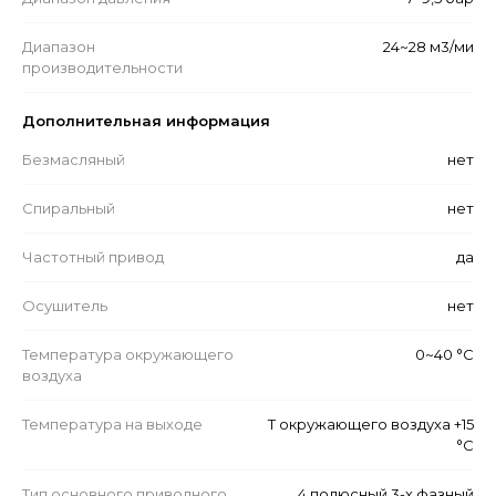
Диапазон
24~28 м3/ми
производительности
Дополнительная информация
Безмасляный
нет
Спиральный
нет
Частотный привод
да
Осушитель
нет
Температура окружающего
0~40 °C
воздуха
Температура на выходе
Т окружающего воздуха +15
°C
Тип основного приводного
4 полюсный 3-х фазный