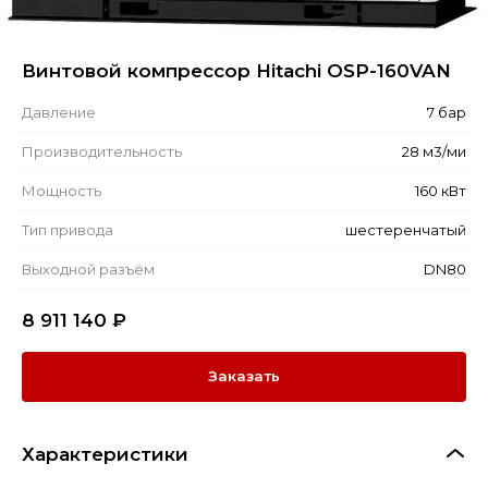
Винтовой компрессор Hitachi OSP-160VAN
Давление
7 бар
Производительность
28 м3/ми
Мощность
160 кВт
Тип привода
шестеренчатый
Выходной разъём
DN80
8 911 140
₽
Заказать
Характеристики