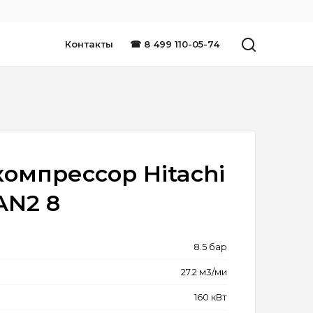
Контакты
☎ 8 499 110-05-74
омпрессор Hitachi
AN2 8
8.5 бар
27.2 м3/ми
160 кВт