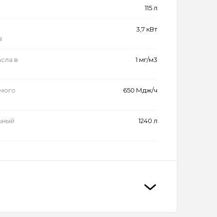
115 л
3,7 кВт
а
сла в
1 мг/м3
емого
650 Мдж/ч
ьный
1240 л