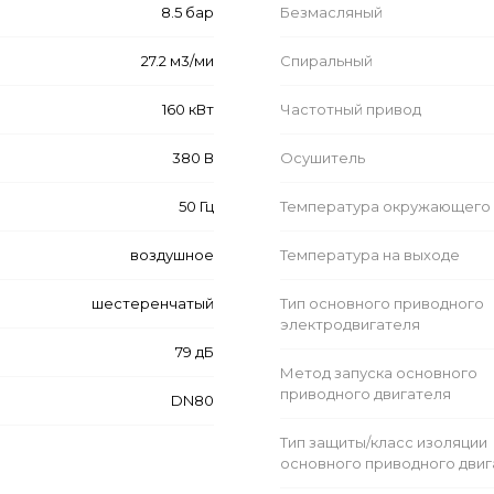
8.5 бар
Безмасляный
27.2 м3/ми
Спиральный
160 кВт
Частотный привод
380 В
Осушитель
50 Гц
Температура окружающего 
воздушное
Температура на выходе
шестеренчатый
Тип основного приводного
электродвигателя
79 дБ
Метод запуска основного
приводного двигателя
DN80
Тип защиты/класс изоляции
основного приводного двиг