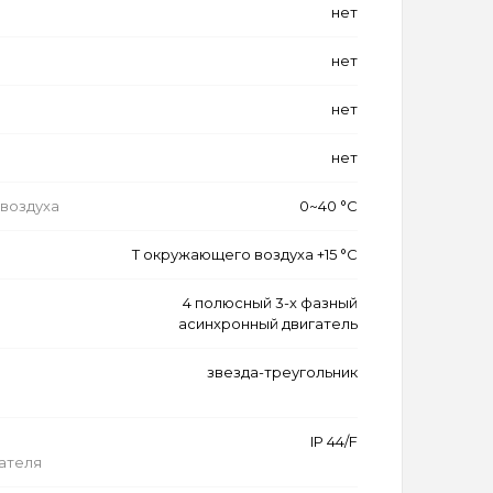
нет
нет
нет
нет
воздуха
0~40 °C
Т окружающего воздуха +15 °C
4 полюсный 3-х фазный
асинхронный двигатель
звезда-треугольник
IP 44/F
ателя