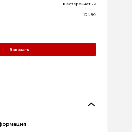
шестеренчатый
DN80
Заказать
формация