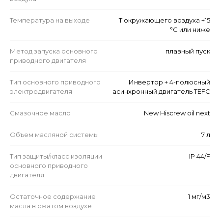
Температура на выходе
Т окружающего воздуха +15
°C или ниже
Метод запуска основного
плавный пуск
приводного двигателя
Тип основного приводного
Инвертор + 4-полюсный
электродвигателя
асинхронный двигатель TEFC
Смазочное масло
New Hiscrew oil next
Объем масляной системы
7 л
Тип защиты/класс изоляции
IP 44/F
основного приводного
двигателя
Остаточное содержание
1 мг/м3
масла в сжатом воздухе