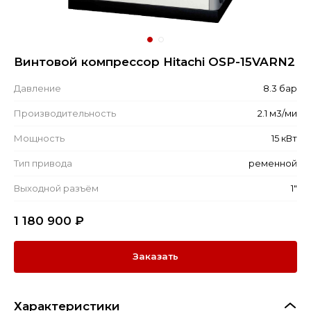
Винтовой компрессор Hitachi OSP-15VARN2
Давление
8.3 бар
Производительность
2.1 м3/ми
Мощность
15 кВт
Тип привода
ременной
Выходной разъём
1"
1 180 900
₽
Заказать
Характеристики