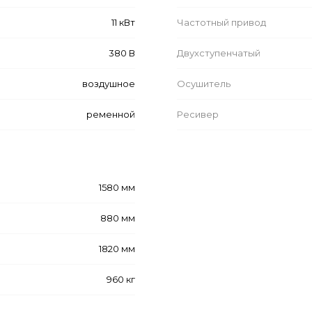
11 кВт
Частотный привод
380 В
Двухступенчатый
воздушное
Осушитель
ременной
Ресивер
1580 мм
880 мм
1820 мм
960 кг