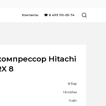
Контакты
☎ 8 499 110-05-74
омпрессор Hitachi
X 8
8 бар
1.8 м3/ми
11 кВт