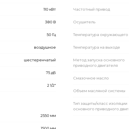
110 кВт
Частотный привод
380 В
Осушитель
50 Гц
Температура окружающего 
воздушное
Температура на выходе
шестеренчатый
Метод запуска основного
приводного двигателя
75 дБ
Смазочное масло
2 1/2"
Объем масляной системы
Тип защиты/класс изоляции
основного приводного двиг
2550 мм
1500 мм