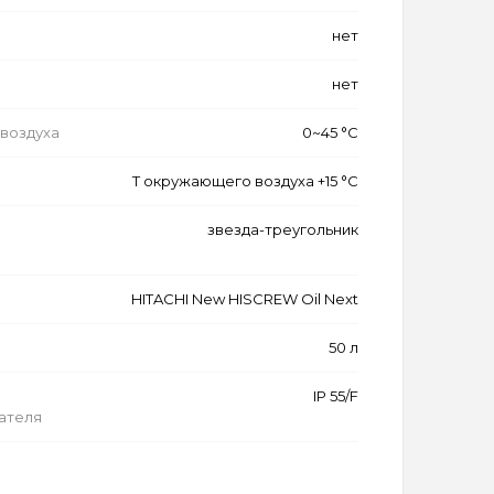
нет
нет
воздуха
0~45 °C
Т окружающего воздуха +15 °C
звезда-треугольник
HITACHI New HISCREW Oil Next
50 л
IP 55/F
ателя