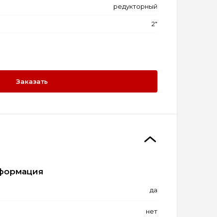
редукторный
2"
Заказать
формация
да
нет