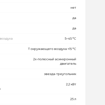
нет
да
да
воздуха
5~45 °C
Т окружающего воздуха +15 °C
2х-полюсный асинхронный
двигатель
звезда-треугольник
2,2 кВт
а
25 л