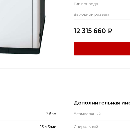
Тип привода
Выходной разъём
12 315 660
₽
Дополнительная ин
7 бар
Безмасляный
13 м3/ми
Спиральный