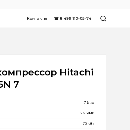
Контакты
☎ 8 499 110-05-74
омпрессор Hitachi
5N 7
7 бар
13 м3/ми
75 кВт