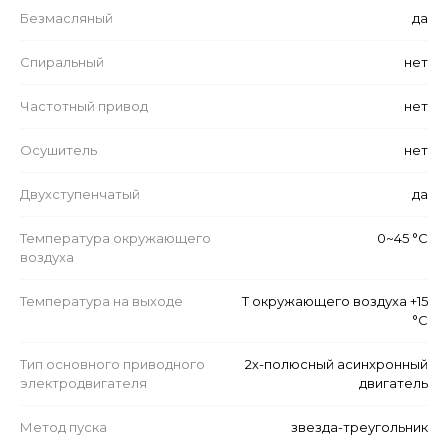
Безмасляный
да
Спиральный
нет
Частотный привод
нет
Осушитель
нет
Двухступенчатый
да
Температура окружающего
0~45 °C
воздуха
Температура на выходе
Т окружающего воздуха +15
°C
Тип основного приводного
2х-полюсный асинхронный
электродвигателя
двигатель
Метод пуска
звезда-треугольник