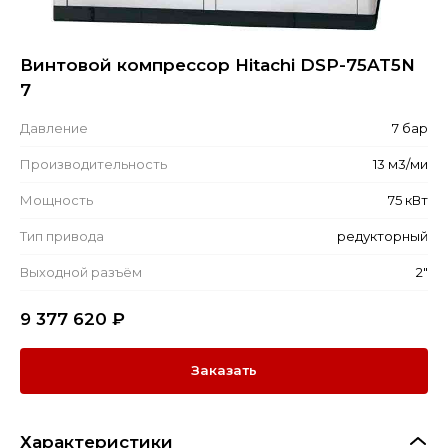
Винтовой компрессор Hitachi DSP-75AT5N
7
Давление
7 бар
Производительность
13 м3/ми
Мощность
75 кВт
Тип привода
редукторный
Выходной разъём
2"
9 377 620
₽
Заказать
Характеристики