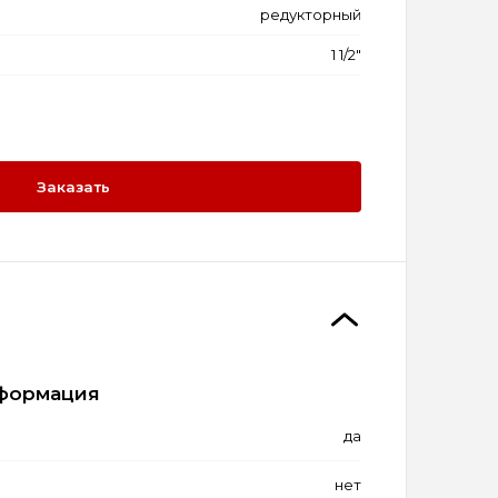
редукторный
1 1/2"
Заказать
формация
да
нет