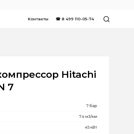
Контакты
☎ 8 499 110-05-74
омпрессор Hitachi
N 7
7 бар
7.4 м3/ми
45 кВт