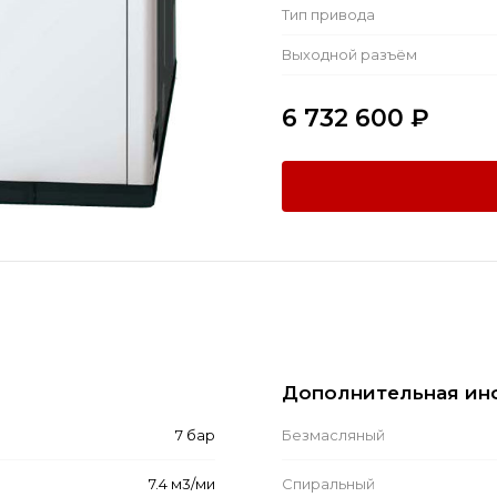
Тип привода
Выходной разъём
6 732 600
₽
Дополнительная ин
7 бар
Безмасляный
7.4 м3/ми
Спиральный