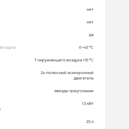
нет
нет
да
воздуха
0~45 °C
Т окружающего воздуха +15 °C
2х-полюсный асинхронный
двигатель
звезда-треугольник
1,5 кВт
а
25 л