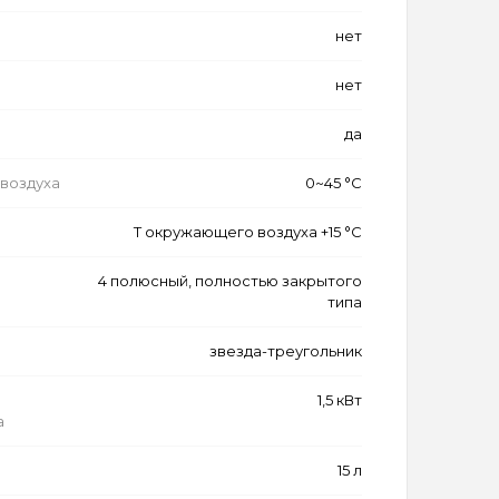
нет
нет
да
воздуха
0~45 °C
Т окружающего воздуха +15 °C
4 полюсный, полностью закрытого
типа
звезда-треугольник
1,5 кВт
а
15 л