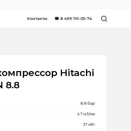
Контакты
☎ 8 499 110-05-74
омпрессор Hitachi
 8.8
8.8 бар
4.7 м3/ми
37 кВт