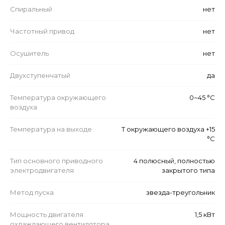
Спиральный
нет
Частотный привод
нет
Осушитель
нет
Двухступенчатый
да
Температура окружающего
0~45 °C
воздуха
Температура на выходе
Т окружающего воздуха +15
°C
Тип основного приводного
4 полюсный, полностью
электродвигателя
закрытого типа
Метод пуска
звезда-треугольник
Мощность двигателя
1,5 кВт
охлаждающего вентилятора