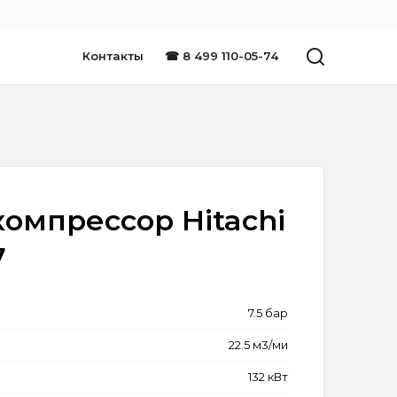
Контакты
☎ 8 499 110-05-74
омпрессор Hitachi
7
7.5 бар
22.5 м3/ми
132 кВт