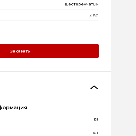
шестеренчатый
2 1/2"
Заказать
формация
да
нет