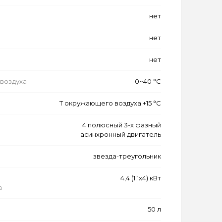
нет
нет
нет
воздуха
0~40 °C
Т окружающего воздуха +15 °C
4 полюсный 3-х фазный
асинхронный двигатель
звезда-треугольник
4,4 (1.1x4) кВт
а
50 л