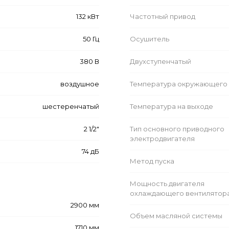
132 кВт
Частотный привод
50 Гц
Осушитель
380 В
Двухступенчатый
воздушное
Температура окружающего 
шестеренчатый
Температура на выходе
2 1/2"
Тип основного приводного
электродвигателя
74 дБ
Метод пуска
Мощность двигателя
охлаждающего вентилятор
2900 мм
Объем масляной системы
1710 мм